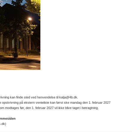
rivning kan finde sted ved henvendelse til katja@4b.dk.
Nye opskrivning på ekstern venteliste kan først ske mandag den 1. februar 2027
om modtages før, den 1. februar 2027 vil ikke blive taget i betragtning.
hjemmesiden
.dk)